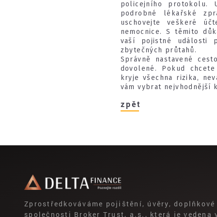
policejního protokolu.
podrobné lékařské zpr
uschovejte veškeré úč
nemocnice. S těmito důk
vaší pojistné událost
zbytečných průtahů.
Správně nastavené cesto
dovolené. Pokud chcete 
kryje všechna rizika, ne
vám vybrat nejvhodnější k
zpět
Zprostředkováváme pojištění, úvěry, doplňkové 
společnosti Broker Trust, a.s., která je vedena