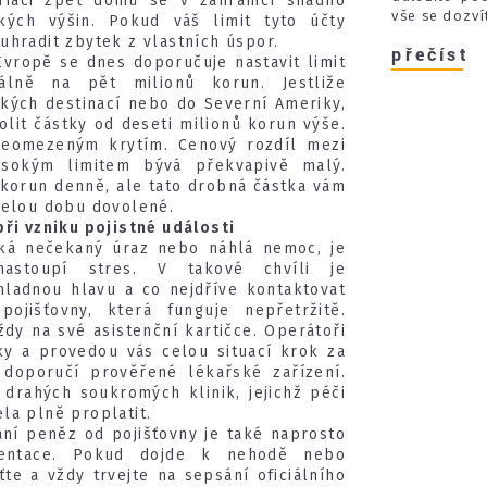
triaci zpět domů se v zahraničí snadno
vše se dozví
kých výšin. Pokud váš limit tyto účty
uhradit zbytek z vlastních úspor.
přečíst
vropě se dnes doporučuje nastavit limit
álně na pět milionů korun. Jestliže
ckých destinací nebo do Severní Ameriky,
lit částky od deseti milionů korun výše.
 neomezeným krytím. Cenový rozdíl mezi
ysokým limitem bývá překvapivě malý.
ikorun denně, ale tato drobná částka vám
celou dobu dovolené.
při vzniku pojistné události
ká nečekaný úraz nebo náhlá nemoc, je
nastoupí stres. V takové chvíli je
chladnou hlavu a co nejdříve kontaktovat
pojišťovny, která funguje nepřetržitě.
ždy na své asistenční kartičce. Operátoři
ky a provedou vás celou situací krok za
doporučí prověřené lékařské zařízení.
drahých soukromých klinik, jejichž péči
la plně proplatit.
ní peněz od pojišťovny je také naprosto
mentace. Pokud dojde k nehodě nebo
ťte a vždy trvejte na sepsání oficiálního