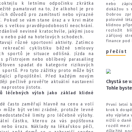
koktejlu k letnímu odpočinku zkrátka
nebo zápi
ežité pamatovat na to, že alkohol je pro
dokážou s 
Dobrou zpr
vních důvodů pro zamítnutí nebo výrazné
polovině lét
í. Pokud se vám stane úraz a v krvi máte
klidnou přípr
vás s velkou pravděpodobností neochrání.
rozložit bl
 zdánlivě nevinné kratochvíle, jakými jsou
zářijový st
ru nebo pád na hotelových schodech.
finance pod 
tavují různé sportovní aktivity. Zatímco
 rekreační cyklistiku běžné smlouvy
přečíst
ých sportů je situace odlišná. Jízda na
 s přístrojem nebo oblíbený parasailing
šťoven spadat do kategorie rizikových
sportů. Pro tyto zážitky proto může být
dající připojištění. Před každým novým
Chystá se v
ěji pečlivě prověřte aktuální nastavení
 naprostou jistotu.
Tohle byste
tů léčebných výloh jako základ klidné
idé často zaměřují hlavně na cenu a volí
První letní 
 To může být velmi zrádné, protože levné
krok k dospěl
aby výplata 
 nedostatečné limity pro léčebné výlohy.
nižší o daně
ální částku, kterou za vás pojišťovna
rozdíl mezi
 nebo úrazu. Náklady na lékařskou péči,
důležité po