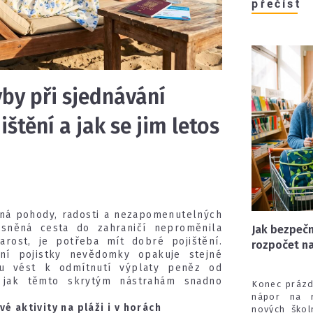
přečíst
yby při sjednávání
štění a jak se jim letos
lná pohody, radosti a nezapomenutelných
ysněná cesta do zahraničí neproměnila
Jak bezpečn
arost, je potřeba mít dobré pojištění.
rozpočet na
ání pojistky nevědomky opakuje stejné
u vést k odmítnutí výplaty peněz od
i, jak těmto skrytým nástrahám snadno
Konec prázdn
nápor na r
vé aktivity na pláži i v horách
nových škol