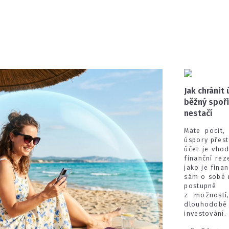
Jak chránit 
běžný spoři
nestačí
Máte pocit,
úspory přest
účet je vho
finanční rez
jako je fina
sám o sobě n
postupně 
z možností
dlouhodob
investování.