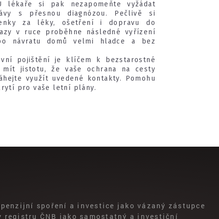
 U lékaře si pak nezapomeňte vyžádat
ávy s přesnou diagnózou. Pečlivě si
tenky za léky, ošetření i dopravu do
azy v ruce proběhne následné vyřízení
i po návratu domů velmi hladce a bez
vní pojištění je klíčem k bezstarostné
mít jistotu, že vaše ochrana na cesty
váhejte využít uvedené kontakty. Pomohu
rytí pro vaše letní plány.
penzijní spoření a investice jako vázaný zástupce
 v registru ČNB jako samostatný a investiční