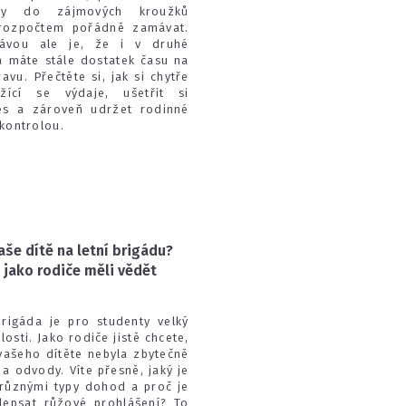
sy do zájmových kroužků
rozpočtem pořádně zamávat.
ávou ale je, že i v druhé
a máte stále dostatek času na
avu. Přečtěte si, jak si chytře
ížící se výdaje, ušetřit si
res a zároveň udržet rodinné
kontrolou.
aše dítě na letní brigádu?
 jako rodiče měli vědět
brigáda je pro studenty velký
osti. Jako rodiče jistě chcete,
vašeho dítěte nebyla zbytečně
 a odvody. Víte přesně, jaký je
 různými typy dohod a proč je
depsat růžové prohlášení? To