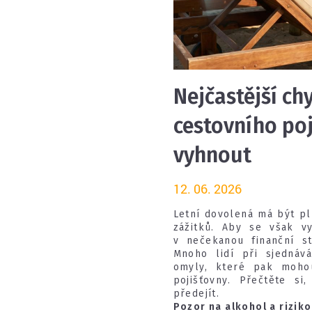
Nejčastější ch
cestovního poji
vyhnout
12. 06. 2026
Letní dovolená má být p
zážitků. Aby se však v
v nečekanou finanční st
Mnoho lidí při sjednáv
omyly, které pak moho
pojišťovny. Přečtěte s
předejít.
Pozor na alkohol a riziko