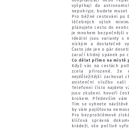
hospitalizaci nebo repa
vyšplhají do astronomic
nepokryje, budete muset 
Pro běžné cestování po E
léčebných výloh minim
plánujete cestu do exoti
je mnohem bezpečnější vo
Ideální jsou varianty s
nízkým a dostatečně v
Často jde jen o pár deset
zaručí klidný spánek po 
Co dělat přímo na místě 
Když vás na cestách pot
zcela přirozené, že 
nejdůležitější zachovat 
asistenční službu vaší 
Telefonní číslo najdete v
jsou zkušení, hovoří čes
krokem. Především vám 
Tím se vyhnete návštěvě 
by vám pojišťovna nemuse
Pro bezproblémové získá
klíčová správná doku
krádeži, vše pečlivě vyfo