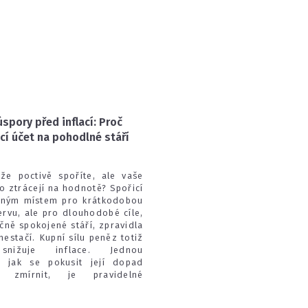
úspory před inflací: Proč
cí účet na pohodlné stáří
 že poctivě spoříte, ale vaše
o ztrácejí na hodnotě? Spořicí
dným místem pro krátkodobou
ervu, ale pro dlouhodobé cíle,
nčně spokojené stáří, zpravidla
estačí. Kupní sílu peněz totiž
snižuje inflace. Jednou
, jak se pokusit její dopad
ě zmírnit, je pravidelné