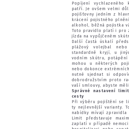
Popíjení vychlazeného 
patří. Je ovšem velmi důl
pojišťovny jedním z hla
krácení pojistného plněn
alkohol, běžná pojistka 
Toto pravidlo platí i pro
jízda na vypůjčeném skút
Další častá úskalí předs
plážový volejbal nebo
standardně kryjí, u jin
vodním skútru, potápění
mohou u některých poji
nebo dokonce extrémních 
nutné sjednat si odpoví
dobrodružstvím proto rad
vaší smlouvy, abyste měli
Správné nastavení limi
cesty
Při výběru pojištění se l
ty nejlevnější varianty.
nabídky mívají zpravidla
Limit představuje maxim
zaplatí v případě nemoci